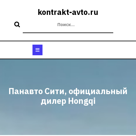
Перейти
к
kontrakt-avto.ru
содержимому
Кнопка
Открыть
Панавто Сити, официальный
дилер Hongqi