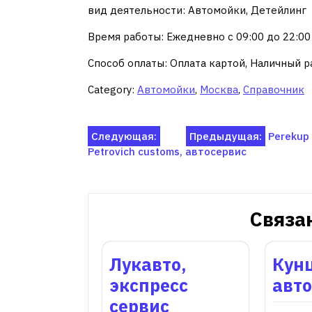
вид деятельности: Автомойки, Детейлинг
Время работы: Ежедневно с 09:00 до 22:00
Способ оплаты: Оплата картой, Наличный р
Category:
Автомойки
,
Москва
,
Справочник
Навигация
Следующая:
Предыдущая:
Perekup
Petrovich customs, автосервис
по
записям
Связа
Лукавто,
Кунц
экспресс
авт
сервис