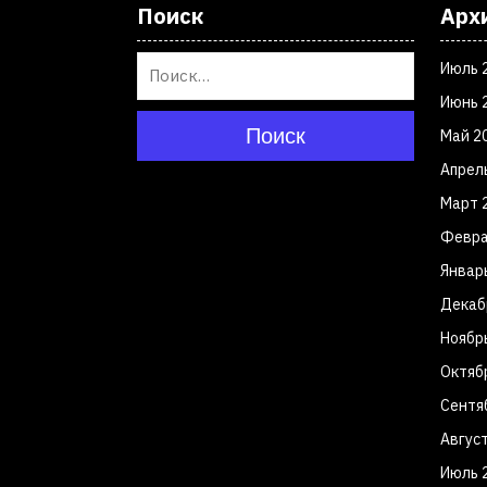
Поиск
Арх
Июль 
Июнь 
Поиск
Май 2
Апрел
Март 
Февра
Январ
Декаб
Ноябр
Октяб
Сентя
Авгус
Июль 