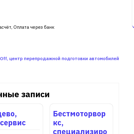
асчёт, Оплата через банк
 Off, центр перепродажной подготовки автомобилей
нные записи
ево,
Бестмоторвор
осервис
кс,
специализиро