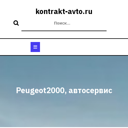
Перейти
к
kontrakt-avto.ru
содержимому
Кнопка
Открыть
Peugeot2000, автосервис