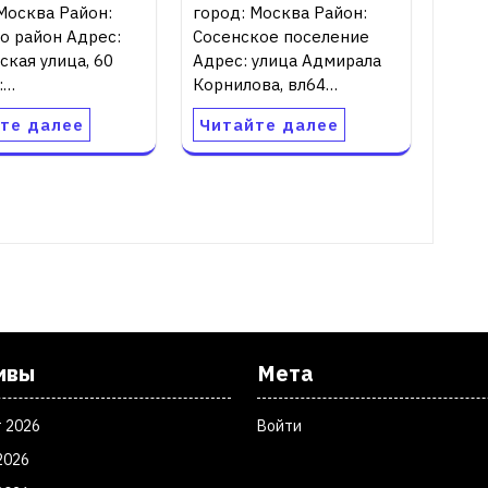
Москва Район:
город: Москва Район:
о район Адрес:
Сосенское поселение
кая улица, 60
Адрес: улица Адмирала
:…
Корнилова, вл64…
те далее
Читайте далее
ивы
Мета
т 2026
Войти
2026