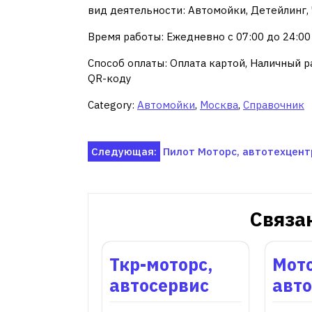
вид деятельности: Автомойки, Детейлинг,
Время работы: Ежедневно с 07:00 до 24:00
Способ оплаты: Оплата картой, Наличный ра
QR-коду
Category:
Автомойки
,
Москва
,
Справочник
Навигация
Следующая:
Пилот Моторс, автотехцент
по
записям
Связа
Ткр-моторс,
Мот
автосервис
авт