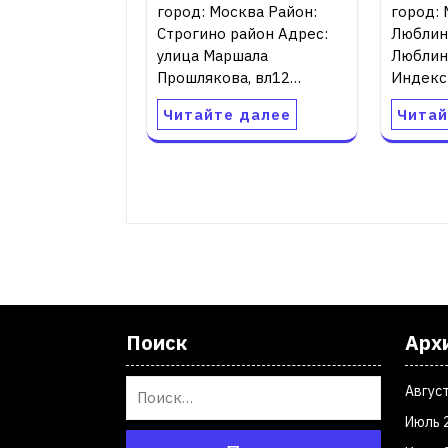
город: Москва Район:
город: 
Строгино район Адрес:
Люблин
улица Маршала
Люблинс
Прошлякова, вл12…
Индекс
Читайте далее
Читай
Поиск
Арх
Авгус
Июль 