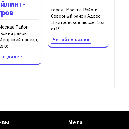
ейлинг-
город: Москва Район:
тров
Северный район Адрес:
Дмитровское шоссе, 163
Москва Район:
ст19…
вский район
Читайте далее
 Ижорский проезд,
декс:…
те далее
ивы
Мета