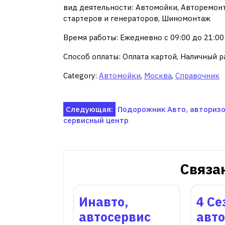
вид деятельности: Автомойки, Авторемонт
стартеров и генераторов, Шиномонтаж
Время работы: Ежедневно с 09:00 до 21:00
Способ оплаты: Оплата картой, Наличный ра
Category:
Автомойки
,
Москва
,
Справочник
Навигация
Следующая:
Подорожник Авто, авториз
сервисный центр
по
записям
Связа
Инавто,
4 Се
автосервис
авто