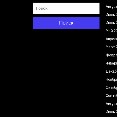
Авгус
Июль 
Поиск
Июнь 
Май 2
Апрел
Март 
Февра
Январ
Декаб
Ноябр
Октяб
Сентя
Авгус
Июль 