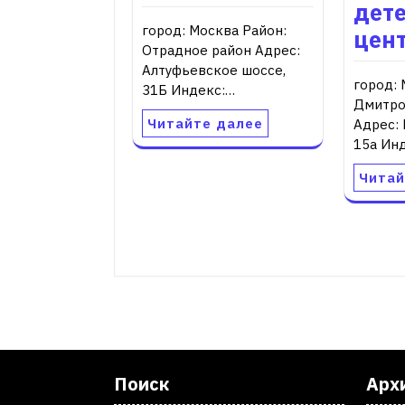
дет
город: Москва Район:
цен
Отрадное район Адрес:
Алтуфьевское шоссе,
город: 
31Б Индекс:…
Дмитро
Читайте далее
Адрес:
15а Ин
Читай
Поиск
Арх