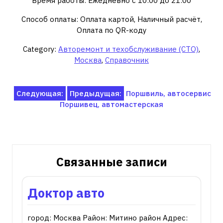
Время работы: Ежедневно с 10:00 до 21:00
Способ оплаты: Оплата картой, Наличный расчёт,
Оплата по QR-коду
Category:
Авторемонт и техобслуживание (СТО)
,
Москва
,
Справочник
Навигация
Следующая:
Предыдущая:
Поршвиль, автосервис
Поршивец, автомастерская
по
записям
Связанные записи
Доктор авто
город: Москва Район: Митино район Адрес: