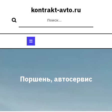
Перейти
к
kontrakt-avto.ru
содержимому
Кнопка
Открыть
Поршень, автосервис