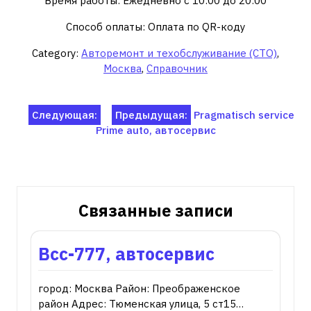
Время работы: Ежедневно с 10:00 до 20:00
Способ оплаты: Оплата по QR-коду
Category:
Авторемонт и техобслуживание (СТО)
,
Москва
,
Справочник
Навигация
Следующая:
Предыдущая:
Pragmatisch service
Prime auto, автосервис
по
записям
Связанные записи
Всс-777, автосервис
город: Москва Район: Преображенское
район Адрес: Тюменская улица, 5 ст15…