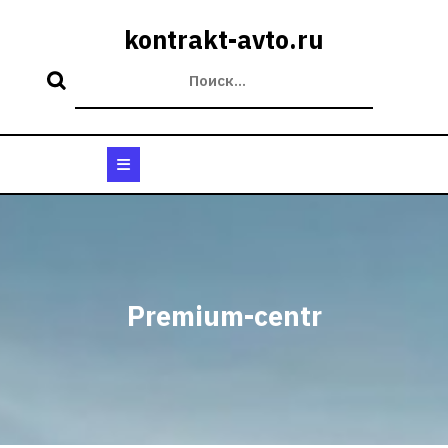
Перейти
к
kontrakt-avto.ru
содержимому
Кнопка
Открыть
Premium-centr