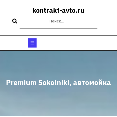
Перейти
к
kontrakt-avto.ru
содержимому
Кнопка
Открыть
Premium Sokolniki, автомойка