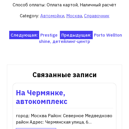
Способ оплаты: Оплата картой, Наличный расчёт
Category:
Автомойки
,
Москва
,
Справочник
Навигация
Следующая:
Prestige
Предыдущая:
Porto Wellton
shine, детейлинг-центр
по
записям
Связанные записи
На Чермянке,
автокомплекс
город: Москва Район: Северное Медведково
район Адрес: Чермянская улица, 6…