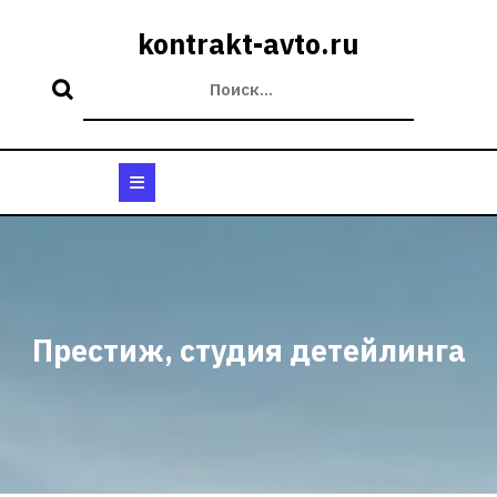
Перейти
к
kontrakt-avto.ru
содержимому
Кнопка
Открыть
Престиж, студия детейлинга