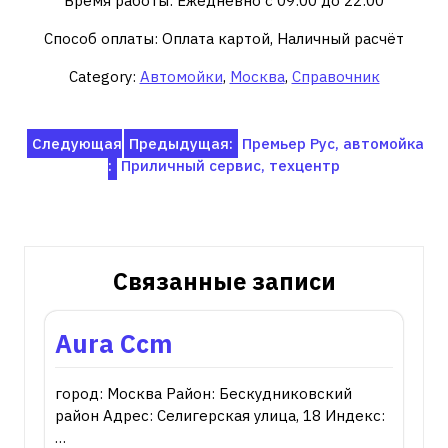
Время работы: Ежедневно с 09:00 до 22:00
Способ оплаты: Оплата картой, Наличный расчёт
Category:
Автомойки
,
Москва
,
Справочник
Навигация
Следующая
Предыдущая:
Премьер Рус, автомойка
:
Приличный сервис, техцентр
по
записям
Связанные записи
Aura Ccm
город: Москва Район: Бескудниковский
район Адрес: Селигерская улица, 18 Индекс:
…