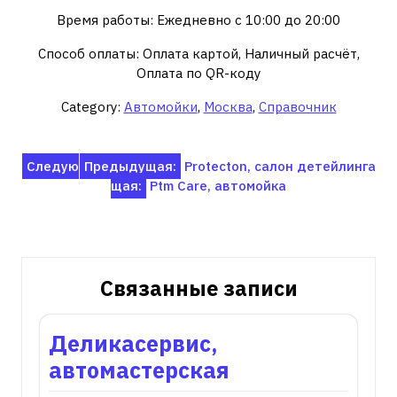
Время работы: Ежедневно с 10:00 до 20:00
Способ оплаты: Оплата картой, Наличный расчёт,
Оплата по QR-коду
Category:
Автомойки
,
Москва
,
Справочник
Навигация
Следую
Предыдущая:
Protecton, салон детейлинга
щая:
Ptm Care, автомойка
по
записям
Связанные записи
Деликасервис,
автомастерская