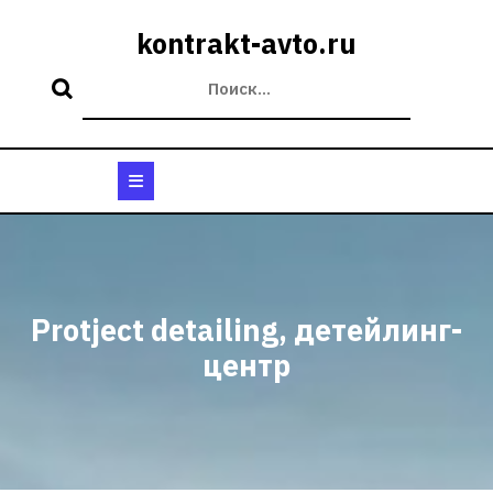
Перейти
к
kontrakt-avto.ru
содержимому
Кнопка
Открыть
Protject detailing, детейлинг-
центр