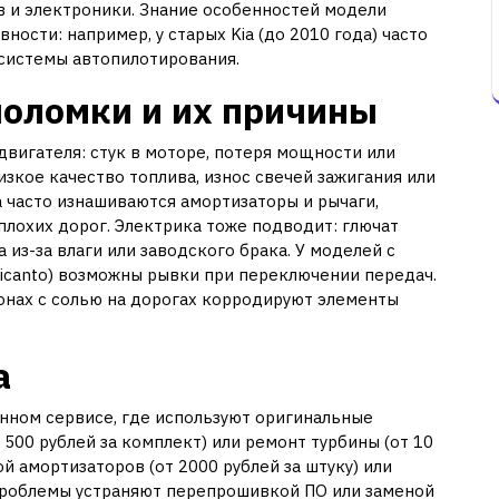
в и электроники. Знание особенностей модели
ости: например, у старых Kia (до 2010 года) часто
 системы автопилотирования.
оломки и их причины
двигателя: стук в моторе, потеря мощности или
зкое качество топлива, износ свечей зажигания или
a часто изнашиваются амортизаторы и рычаги,
 плохих дорог. Электрика тоже подводит: глючат
 из-за влаги или заводского брака. У моделей с
Picanto) возможны рывки при переключении передач.
ионах с солью на дорогах корродируют элементы
a
нном сервисе, где используют оригинальные
т 500 рублей за комплект) или ремонт турбины (от 10
й амортизаторов (от 2000 рублей за штуку) или
 проблемы устраняют перепрошивкой ПО или заменой