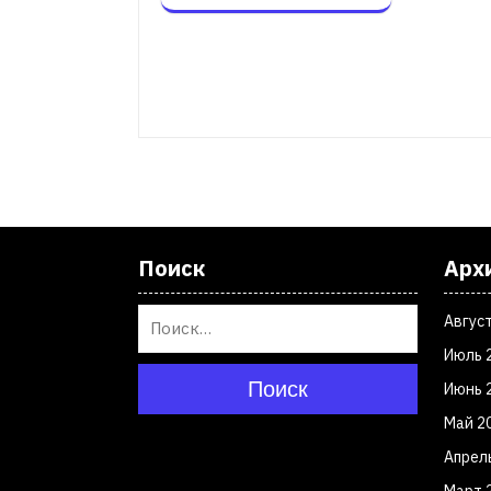
Поиск
Арх
Авгус
Июль 
Поиск
Июнь 
Май 2
Апрел
Март 