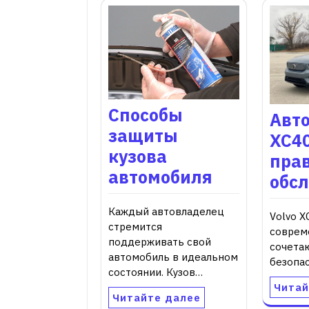
Способы
Авто
защиты
XC4
кузова
пра
автомобиля
обс
Каждый автовладелец
Volvo X
стремится
соврем
поддерживать свой
сочета
автомобиль в идеальном
безопа
состоянии. Кузов…
Читай
Читайте далее