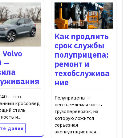
Как продлить
срок службы
 Volvo
полуприцепа:
0 —
ремонт и
вила
техобслужива
луживания
ние
C40 — это
Полуприцепы —
енный кроссовер,
неотъемлемая часть
ющий стиль,
грузоперевозок, на
сность и…
которую ложится
серьезная
те далее
эксплуатационная…