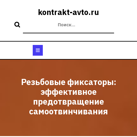
Перейти
к
kontrakt-avto.ru
содержимому
Кнопка
Открыть
Резьбовые фиксаторы:
эффективное
предотвращение
самоотвинчивания