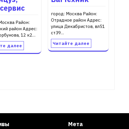
осервис
город: Москва Район:
Отрадное район Адрес:
Москва Район:
улица Декабристов, вл51
кий район Адрес:
ст39…
орбунова, 12 к2…
Читайте далее
те далее
ивы
Мета