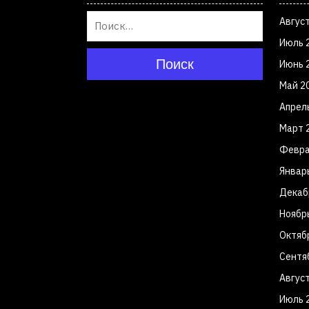
Авгус
Июль 
Поиск
Июнь 
Май 2
Апрел
Март 
Февра
Январ
Декаб
Ноябр
Октяб
Сентя
Авгус
Июль 