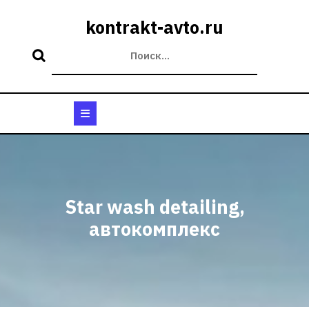
Перейти
к
kontrakt-avto.ru
содержимому
Кнопка
Открыть
Star wash detailing,
автокомплекс