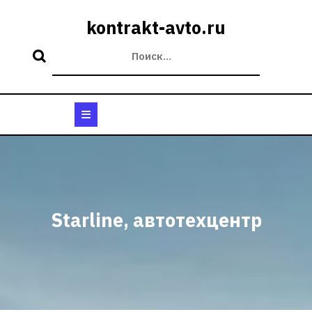
Перейти
к
kontrakt-avto.ru
содержимому
Кнопка
Открыть
Starline, автотехцентр