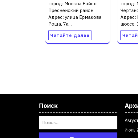
город: Москва Район:
город: 
Пресненский район
Чертан
Адрес: улица Ермакова
Адрес:
Роща, 7а…
шоссе,
Читайте далее
Читай
Поиск
Арх
Авгус
Июль 