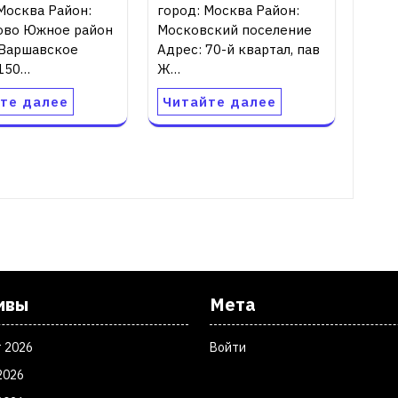
Москва Район:
город: Москва Район:
ово Южное район
Московский поселение
 Варшавское
Адрес: 70-й квартал, пав
 150…
Ж…
те далее
Читайте далее
ивы
Мета
т 2026
Войти
2026