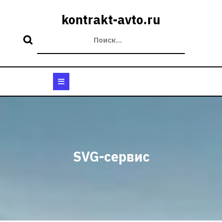
Перейти
к
kontrakt-avto.ru
содержимому
Кнопка
Открыть
SVG-сервис