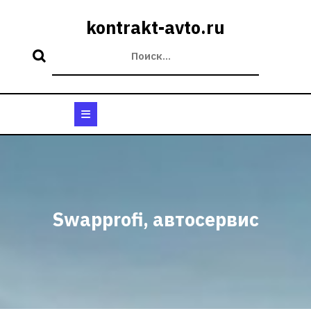
Перейти
к
kontrakt-avto.ru
содержимому
Кнопка
Открыть
Swapprofi, автосервис