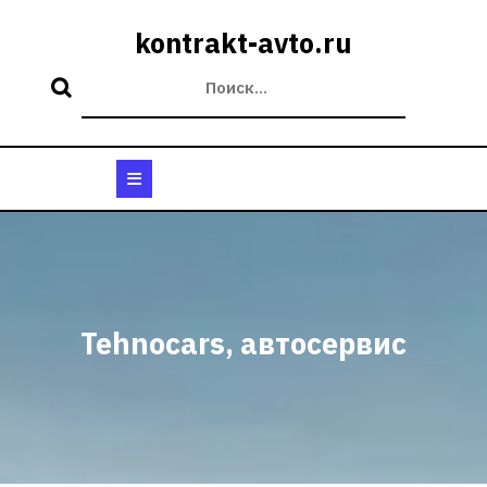
Перейти
к
kontrakt-avto.ru
содержимому
Кнопка
Открыть
Tehnocars, автосервис