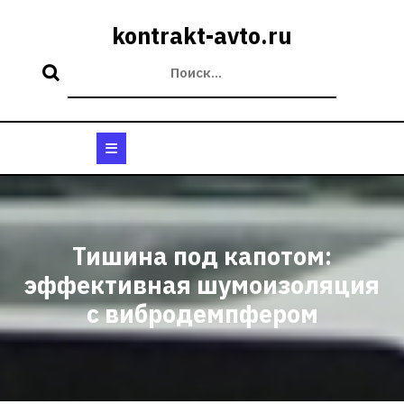
Перейти
к
kontrakt-avto.ru
содержимому
Кнопка
Открыть
Тишина под капотом:
эффективная шумоизоляция
с вибродемпфером