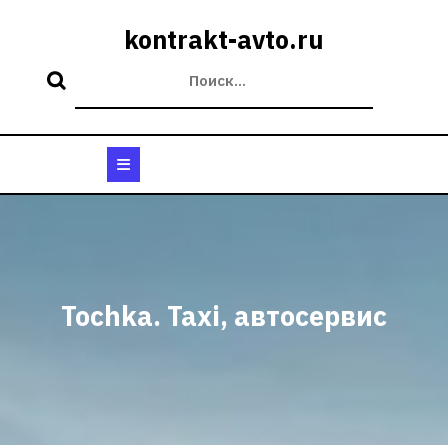
Перейти
к
kontrakt-avto.ru
содержимому
Кнопка
Открыть
Tochka. Taxi, автосервис