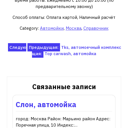
Время работы: Ежедневно с 10:00 до 20:00 (по
предварительному звонку)
Способ оплаты: Оплата картой, Наличный расчёт
Category:
Автомойки
,
Москва
,
Справочник
Навигация
Следую
Предыдущая:
Tks, автомоечный комплекс
щая:
Top carwash, автомойка
по
записям
Связанные записи
Слон, автомойка
город: Москва Район: Марьино район Адрес:
Поречная улица, 10 Индекс:…