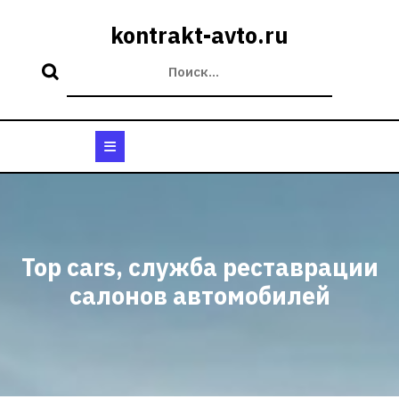
Перейти
к
kontrakt-avto.ru
содержимому
Кнопка
Открыть
Top cars, служба реставрации
салонов автомобилей