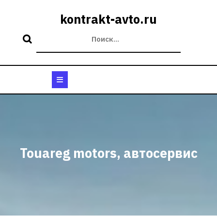
Перейти
к
kontrakt-avto.ru
содержимому
Кнопка
Открыть
Touareg motors, автосервис