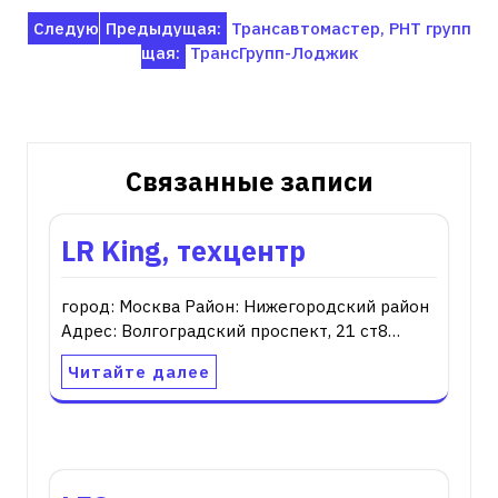
Навигация
Следую
Предыдущая:
Трансавтомастер, РНТ групп
щая:
ТрансГрупп-Лоджик
по
записям
Связанные записи
LR King, техцентр
город: Москва Район: Нижегородский район
Адрес: Волгоградский проспект, 21 ст8…
Читайте далее