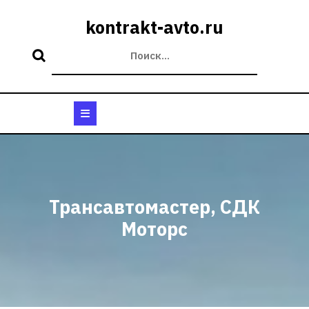
Перейти
к
kontrakt-avto.ru
содержимому
Кнопка
Открыть
Трансавтомастер, СДК
Моторс