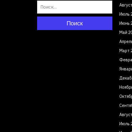
Авгус
Июль 
Поиск
Июнь 
Май 2
Апрел
Март 
Февра
Январ
Декаб
Ноябр
Октяб
Сентя
Авгус
Июль 