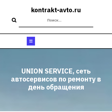
Перейти
к
kontrakt-avto.ru
содержимому
Кнопка
Открыть
UNION SERVICE, сеть
автосервисов по ремонту в
день обращения