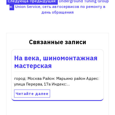
Навигация
Следующа
Предыдущая:
Underground Tuning Group
я:
Union Service, сеть автосервисов по ремонту в
по
день обращения
записям
Связанные записи
На века, шиномонтажная
мастерская
город: Москва Район: Марьино район Адрес:
улица Перерва, 17а Индекс:…
Читайте далее