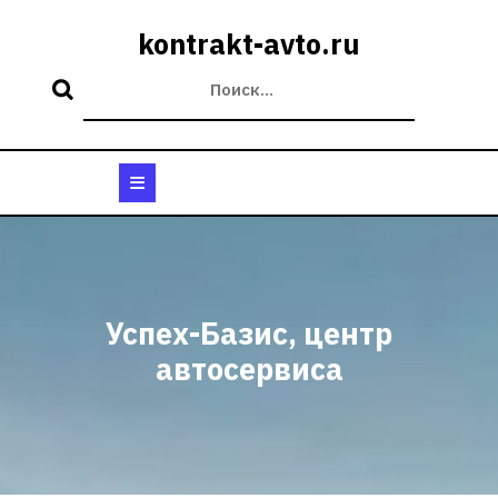
Перейти
к
kontrakt-avto.ru
содержимому
Кнопка
Открыть
Успех-Базис, центр
автосервиса