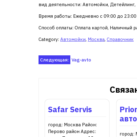
вид деятельности: Автомойки, Детейлинг
Время работы: Ежедневно с 09:00 до 23:00
Способ оплаты: Оплата картой, Наличный р
Category:
Автомойки
,
Москва
,
Справочник
Навигация
Следующая:
Vag-avto
по
записям
Связа
Safar Servis
Prior
авт
город: Москва Район:
Перово район Адрес:
город: 