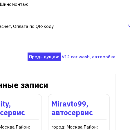
, Шиномонтаж
асчёт, Оплата по QR-коду
Предыдущая:
V12 car wash, автомойка
нные записи
ity,
Miravto99,
осервис
автосервис
Москва Район:
город: Москва Район: