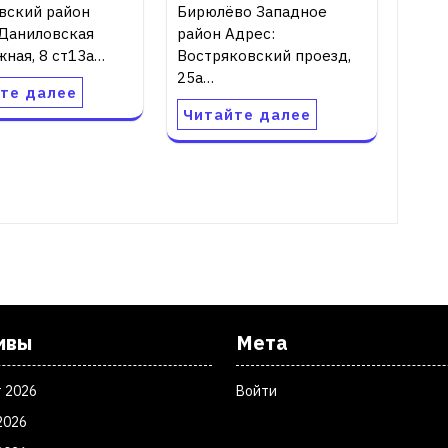
вский район
Бирюлёво Западное
 Даниловская
район Адрес:
ная, 8 ст13а…
Востряковский проезд,
25а…
те далее
Читайте далее
ивы
Мета
т 2026
Войти
2026