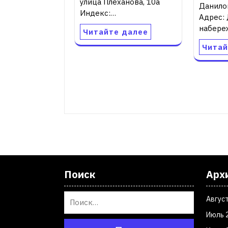
улица Плеханова, 10а
Данило
Индекс:…
Адрес:
набереж
Читайте далее
Читай
Поиск
Арх
Авгус
Июль 