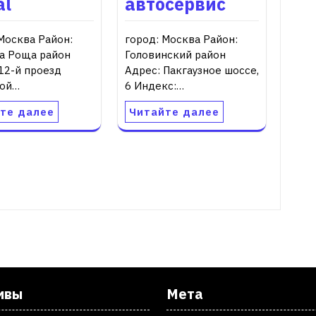
al
автосервис
Москва Район:
город: Москва Район:
а Роща район
Головинский район
12-й проезд
Адрес: Пакгаузное шоссе,
ой…
6 Индекс:…
те далее
Читайте далее
ивы
Мета