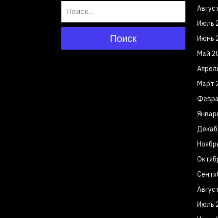
Авгус
Июль 
Поиск
Июнь 
Май 2
Апрел
Март 
Февра
Январ
Декаб
Ноябр
Октяб
Сентя
Авгус
Июль 