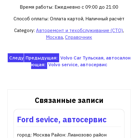
Время работы: Ежедневно с 09:00 до 21:00
Способ оплаты: Оплата картой, Наличный расчёт
Category:
Авторемонт и техобслуживание (СТО)
,
Москва
,
Справочник
Навигация
Следу
Предыдущая:
Volvo Car Тульская, автосалон
ющая:
Volvo service, автосервис
по
записям
Связанные записи
Ford sevice, автосервис
город: Москва Район: Лианозово район