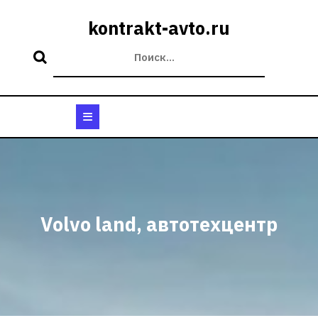
Перейти
к
kontrakt-avto.ru
содержимому
Кнопка
Открыть
Volvo land, автотехцентр