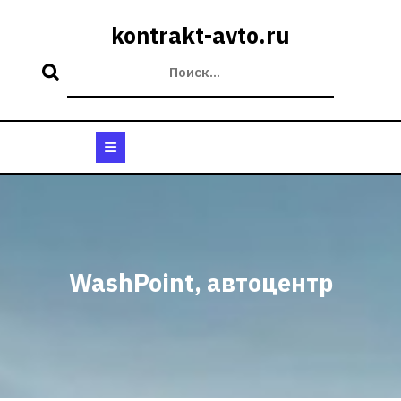
Перейти
к
kontrakt-avto.ru
содержимому
Кнопка
Открыть
WashPoint, автоцентр