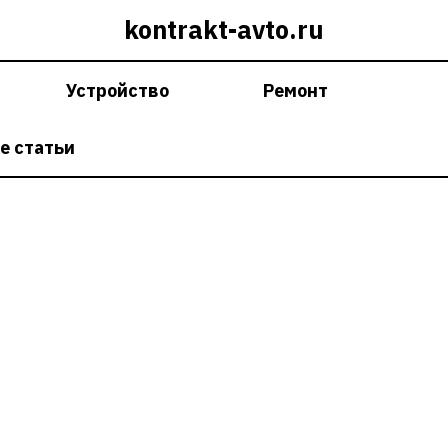
kontrakt-avto.ru
Устройство
Ремонт
е статьи
Детали оптики для авто: ка
выбрать лучшее для вашего
автомобиля