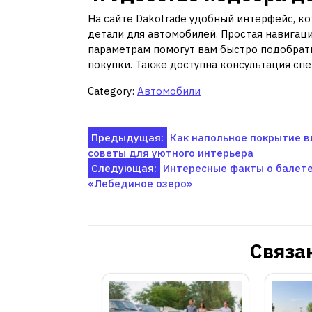
На сайте Dakotrade удобный интерфейс, к
детали для автомобилей. Простая навигац
параметрам помогут вам быстро подобрать
покупки. Также доступна консультация спе
Category:
Автомобили
Навигация
Предыдущая:
Как напольное покрытие в
советы для уютного интерьера
по
Следующая:
Интересные факты о балет
«Лебединое озеро»
записям
Связа