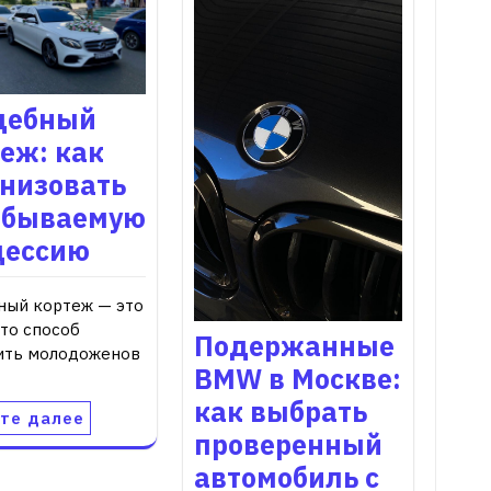
дебный
еж: как
анизовать
абываемую
цессию
ный кортеж — это
то способ
Подержанные
ить молодоженов
BMW в Москве:
как выбрать
те далее
проверенный
автомобиль с