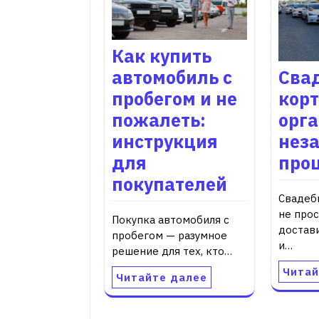
Как купить
автомобиль с
Сва
пробегом и не
корт
пожалеть:
орг
инструкция
нез
для
про
покупателей
Свадеб
не прос
Покупка автомобиля с
достав
пробегом — разумное
и…
решение для тех, кто…
Читай
Читайте далее