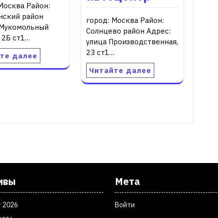
Москва Район:
нский район
город: Москва Район:
 Мукомольный
Солнцево район Адрес:
 2Б ст1…
улица Производственная,
23 ст1…
те далее
Читайте далее
ивы
Мета
т 2026
Войти