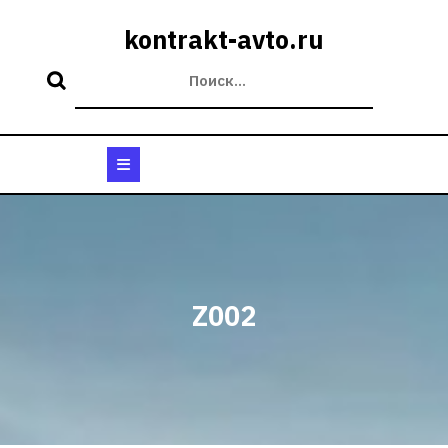
Перейти
к
kontrakt-avto.ru
содержимому
Кнопка
Открыть
Z002