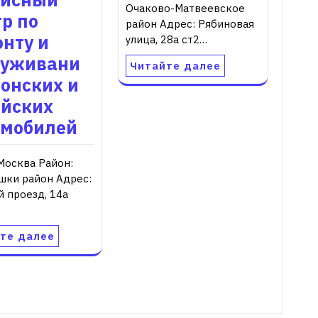
Очаково-Матвеевское
р по
район Адрес: Рябиновая
нту и
улица, 28а ст2…
луживани
Читайте далее
онских и
ейских
омобилей
Москва Район:
шки район Адрес:
 проезд, 14а
те далее