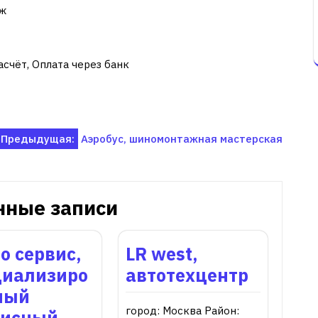
аж
асчёт, Оплата через банк
Предыдущая:
Аэробус, шиномонтажная мастерская
нные записи
о сервис,
LR west,
циализиро
автотехцентр
ный
город: Москва Район:
висный