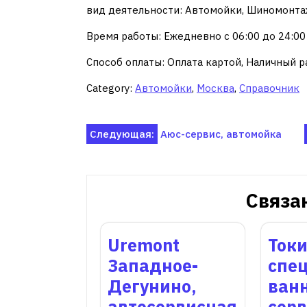
вид деятельности: Автомойки, Шиномонт
Время работы: Ежедневно с 06:00 до 24:00
Способ оплаты: Оплата картой, Наличный р
Category:
Автомойки
,
Москва
,
Справочник
Навигация
Следующая:
Аюс-сервис, автомойка
по
записям
Связа
Uremont
Токи
Западное-
спе
Дегунино,
ван
автосервисная
сер