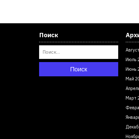
Поиск
Арх
Авгус
Июль 
Поиск
Июнь 
Май 2
Апрел
Март 
Февра
Январ
Декаб
Ноябр