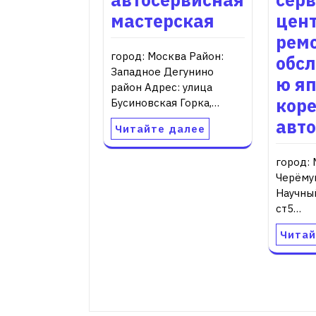
мастерская
цент
ремо
город: Москва Район:
обс
Западное Дегунино
ю яп
район Адрес: улица
кор
Бусиновская Горка,…
авт
Читайте далее
город: 
Черёму
Научный
ст5…
Читай