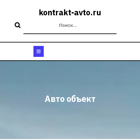
Перейти
к
kontrakt-avto.ru
содержимому
Кнопка
Открыть
Авто объект