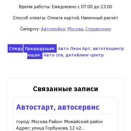
Время работы: Ежедневно с 07:00 до 23:00
Способ оплаты: Оплата картой, Наличный расчёт
Category:
Автомойки
,
Москва
,
Справочник
Навигация
Следу
Предыдущая:
Авто Леон Арт, автотехцентр
ющая:
Авто спа, детейлинг-центр
по
записям
Связанные записи
Автостарт, автосервис
город: Москва Район: Можайский район
Адрес: улица Горбунова, 12 к2…