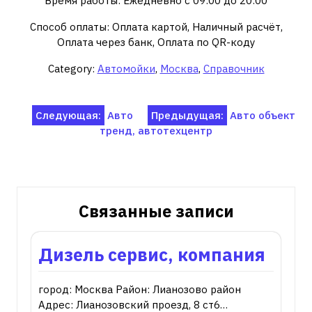
Время работы: Ежедневно с 09:00 до 20:00
Способ оплаты: Оплата картой, Наличный расчёт,
Оплата через банк, Оплата по QR-коду
Category:
Автомойки
,
Москва
,
Справочник
Навигация
Следующая:
Авто
Предыдущая:
Авто объект
тренд, автотехцентр
по
записям
Связанные записи
Дизель сервис, компания
город: Москва Район: Лианозово район
Адрес: Лианозовский проезд, 8 ст6…