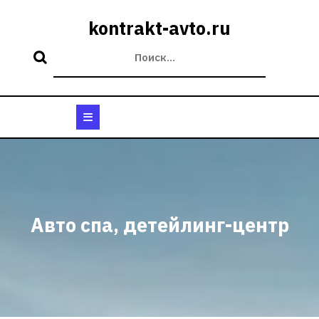
Перейти
к
kontrakt-avto.ru
содержимому
Кнопка
Открыть
Авто спа, детейлинг-центр