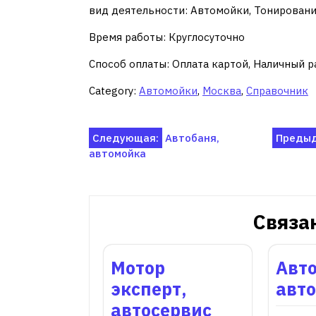
вид деятельности: Автомойки, Тонирован
Время работы: Круглосуточно
Способ оплаты: Оплата картой, Наличный р
Category:
Автомойки
,
Москва
,
Справочник
Навигация
Следующая:
Автобаня,
Предыд
автомойка
по
записям
Связа
Мотор
Авто
эксперт,
авт
автосервис