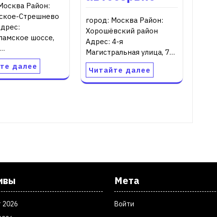
Москва Район:
ское-Стрешнево
город: Москва Район:
Адрес:
Хорошёвский район
ламское шоссе,
Адрес: 4-я
7…
Магистральная улица, 7…
те далее
Читайте далее
ивы
Мета
т 2026
Войти