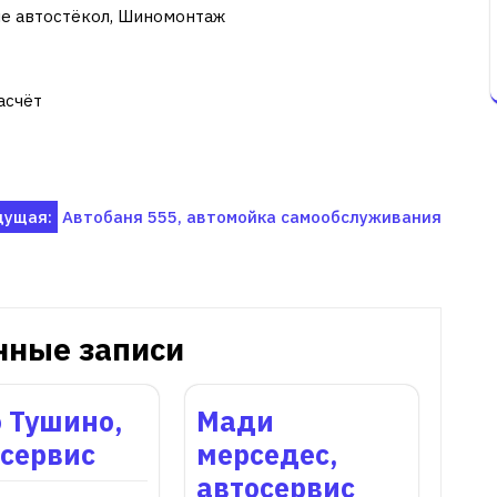
ие автостёкол, Шиномонтаж
асчёт
ущая:
Автобаня 555, автомойка самообслуживания
нные записи
 Тушино,
Мади
осервис
мерседес,
автосервис