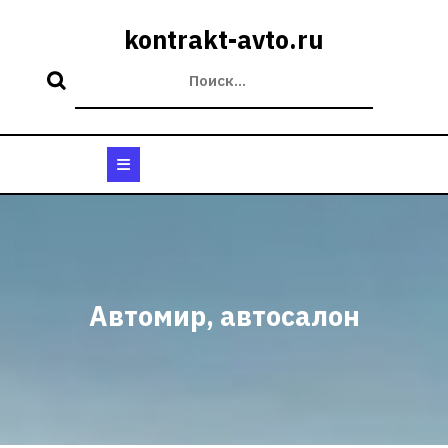
Перейти
к
kontrakt-avto.ru
содержимому
Кнопка
Открыть
Автомир, автосалон