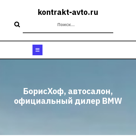
Перейти
к
kontrakt-avto.ru
содержимому
Кнопка
Открыть
БорисХоф, автосалон,
официальный дилер BMW