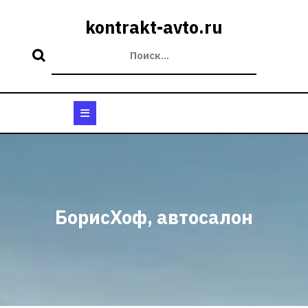
Перейти
к
kontrakt-avto.ru
содержимому
Кнопка
Открыть
БорисХоф, автосалон