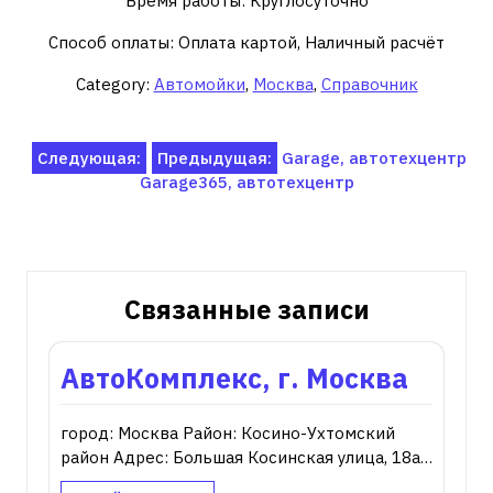
Время работы: Круглосуточно
Способ оплаты: Оплата картой, Наличный расчёт
Category:
Автомойки
,
Москва
,
Справочник
Навигация
Следующая:
Предыдущая:
Garage, автотехцентр
Garage365, автотехцентр
по
записям
Связанные записи
АвтоКомплекс, г. Москва
город: Москва Район: Косино-Ухтомский
район Адрес: Большая Косинская улица, 18а…